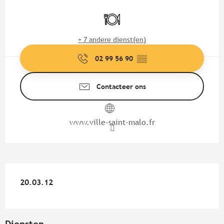
Openingstijden en contactgege
Restaurant
+ 7 andere dienst(en)
02 99 56 90
▒▒
Contacteer ons
www.ville-saint-malo.fr
20.03.12
20.03.12