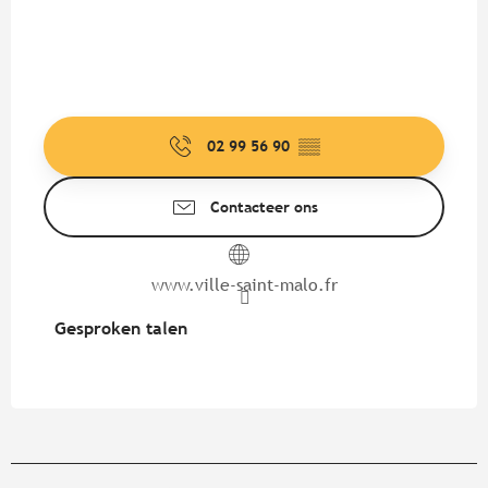
02 99 56 90
▒▒
Contacteer ons
www.ville-saint-malo.fr
Gesproken talen
Gesproken talen