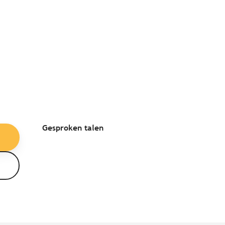
Gesproken talen
Gesproken talen