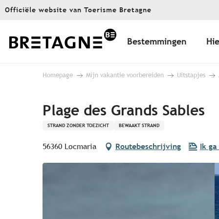
Aller
Officiële website van Toerisme Bretagne
au
contenu
principal
Bestemmingen
Hie
Homepage
Mijn vakantie voorbereiden
Uitstapjes
Plage des Grands Sables
STRAND ZONDER TOEZICHT
BEWAAKT STRAND
56360 Locmaria
Routebeschrijving
Ik ga