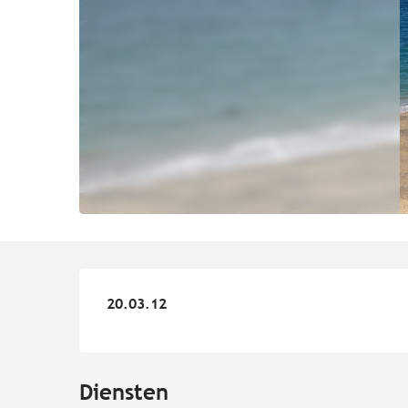
20.03.12
20.03.12
Diensten