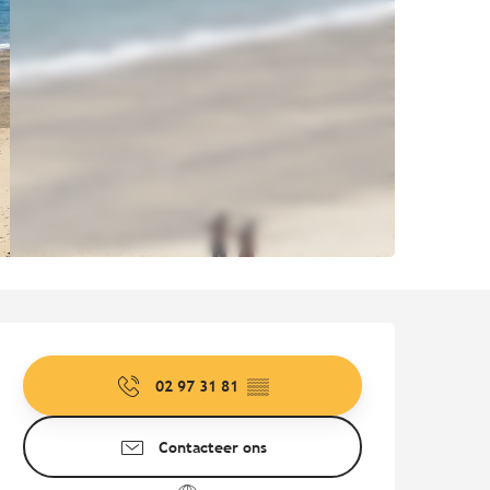
Openingstijden en contact
02 97 31 81
▒▒
Contacteer ons