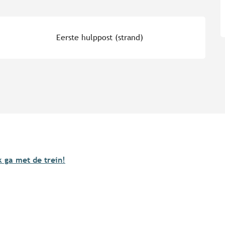
Eerste hulppost (strand)
s
k ga met de trein!