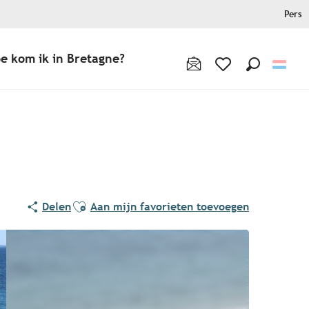
Pers
e kom ik in Bretagne?
Zoek op
Voir les favoris
Ajouter aux favoris
Delen
Aan mijn favorieten toevoegen