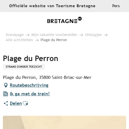
Aller
Officiële website van Toerisme Bretagne
Pers
au
contenu
principal
Homepage
Mijn vakantie voorbereiden
Uitstapjes
Alle activiteiten
Plage du Perron
Plage du Perron
STRAND ZONDER TOEZICHT
Plage du Perron, 35800 Saint-Briac-sur-Mer
Routebeschrijving
Ik ga met de trein!
Ajouter aux favoris
Delen