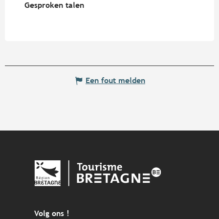
Gesproken talen
Gesproken talen
Een fout melden
Volg ons !