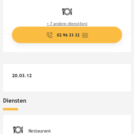
Openingstijden en contactgege
Restaurant
+ 7 andere dienst(en)
02 96 33 32
▒▒
20.03.12
20.03.12
Diensten
Restaurant