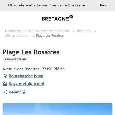
Aller
Officiële website van Toerisme Bretagne
Pers
au
contenu
principal
Homepage
Mijn vakantie voorbereiden
Uitstapjes
Alle activiteiten
Plage Les Rosaires
Plage Les Rosaires
BEWAAKT STRAND
Avenue des Rosaires, 22190 Plérin
Routebeschrijving
Ik ga met de trein!
Ajouter aux favoris
Delen