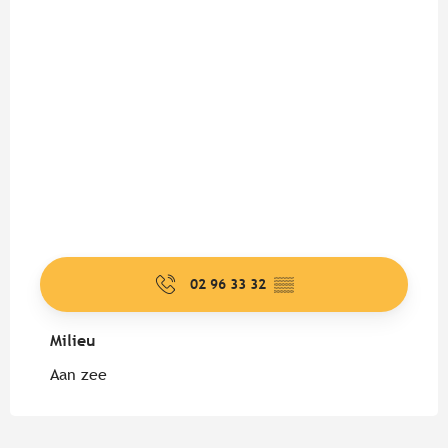
02 96 33 32
▒▒
Milieu
Milieu
Aan zee