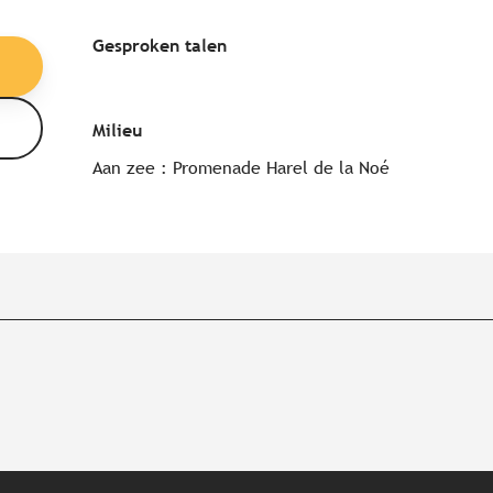
Gesproken talen
Gesproken talen
Milieu
Milieu
Aan zee :
Promenade Harel de la Noé