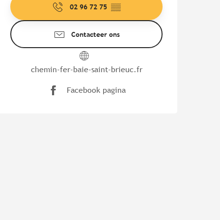
02 96 72 75
▒▒
Contacteer ons
chemin-fer-baie-saint-brieuc.fr
Facebook pagina