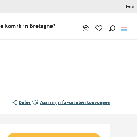
Pers
e kom ik in Bretagne?
Zoek op
Voir les favoris
Ajouter aux favoris
Delen
Aan mijn favorieten toevoegen
Openingstijden en contact