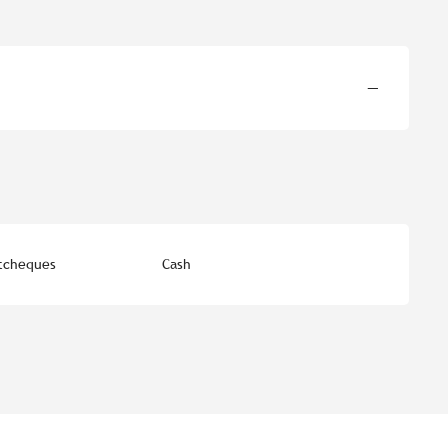
—
tcheques
Cash