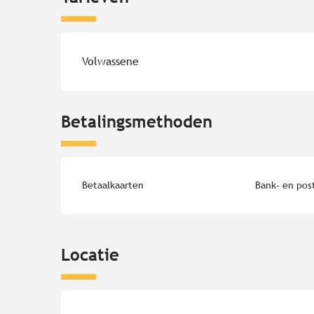
Tarieven 2026
Volwassene
Betalingsmethoden
Betaalkaarten
Bank- en pos
Locatie