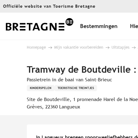
Aller
Officiële website van Toerisme Bretagne
au
contenu
principal
Bestemmingen
Hie
Homepage
Mijn vakantie voorbereiden
Uitstapjes
Tramway de Boutdeville : 
Passietrein in de baai van Saint-Brieuc
KINDERSPELEN
TOERISTISCHE TREINTJES
Site de Boutdeville, 1 promenade Harel de la Noe
Grèves, 22360 Langueux
Beschrijving
In Langueux brengen spoorwegliefhebbers de