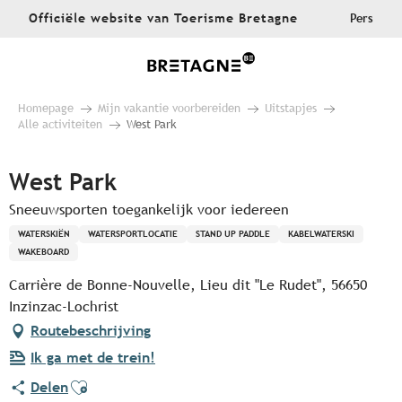
Aller
Officiële website van Toerisme Bretagne
Pers
au
contenu
principal
Homepage
Mijn vakantie voorbereiden
Uitstapjes
Alle activiteiten
West Park
West Park
Sneeuwsporten toegankelijk voor iedereen
WATERSKIËN
WATERSPORTLOCATIE
STAND UP PADDLE
KABELWATERSKI
WAKEBOARD
Carrière de Bonne-Nouvelle, Lieu dit "Le Rudet", 56650
Inzinzac-Lochrist
Routebeschrijving
Ik ga met de trein!
Ajouter aux favoris
Delen