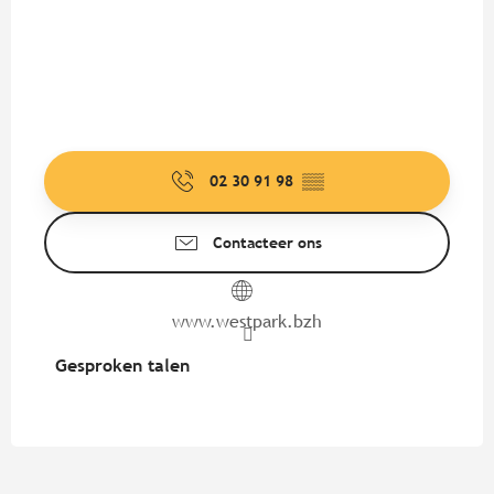
02 30 91 98
▒▒
Contacteer ons
www.westpark.bzh
Gesproken talen
Gesproken talen