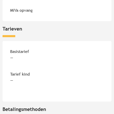
MiVa opvang
Tarieven
Tarieven 2026
Basistarief
—
Tarief kind
—
Betalingsmethoden