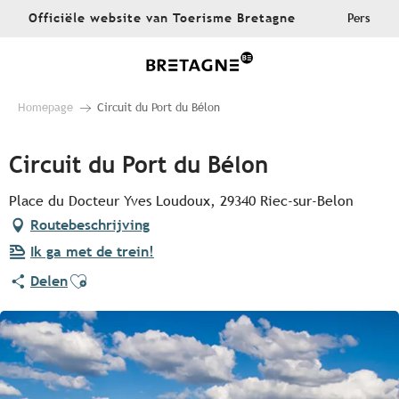
Aller
Officiële website van Toerisme Bretagne
Pers
au
contenu
principal
Homepage
Circuit du Port du Bélon
Circuit du Port du Bélon
Place du Docteur Yves Loudoux, 29340 Riec-sur-Belon
Routebeschrijving
Ik ga met de trein!
Ajouter aux favoris
Delen