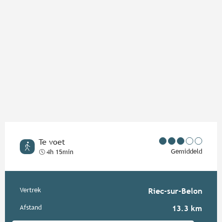
Te voet
Gemiddeld
4h 15min
Praktische informatie
Vertrek
Riec-sur-Belon
Afstand
13.3 km