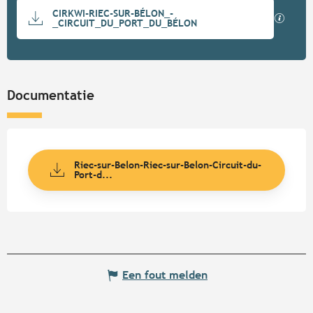
Documentatie
CIRKWI-RIEC-SUR-BÉLON_-
Met GP
_CIRCUIT_DU_PORT_DU_BÉLON
Documentatie
Riec-sur-Belon-Riec-sur-Belon-Circuit-du-
Port-d...
Een fout melden