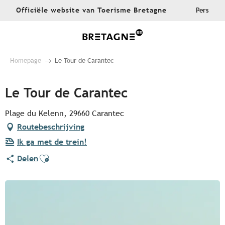
Aller
Officiële website van Toerisme Bretagne
Pers
au
contenu
principal
Homepage
Le Tour de Carantec
Le Tour de Carantec
Plage du Kelenn, 29660 Carantec
Routebeschrijving
Ik ga met de trein!
Ajouter aux favoris
Delen