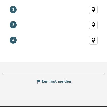
2
3
4
Een fout melden