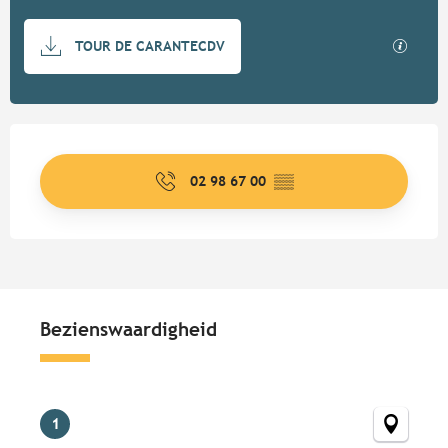
Documentatie
Met GP
TOUR DE CARANTECDV
Openingstijden en contactgege
02 98 67 00
▒▒
Bezienswaardigheid
Bezienswaardigheid
1