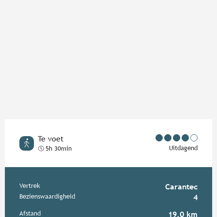
Te voet
Uitdagend
5h 30min
Praktische informatie
Vertrek
Carantec
Bezienswaardigheid
4
Afstand
19.0 km