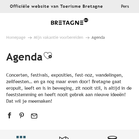
Aller
Officiële website van Toerisme Bretagne
Pers
au
contenu
principal
Homepage
Mijn vakantie voorbereiden
Agenda
Agenda
Ajouter aux favoris
Concerten, festivals, exposities, fest-noz, wandelingen,
zeilfeesten… en ga nog maar even door! Bretagne gaat
eropuit, leeft en is in beweging, zit nooit stil, is altijd in de
feeststemming en heeft nooit gebrek aan nieuwe ideeën!
Dat wil je meemaken!