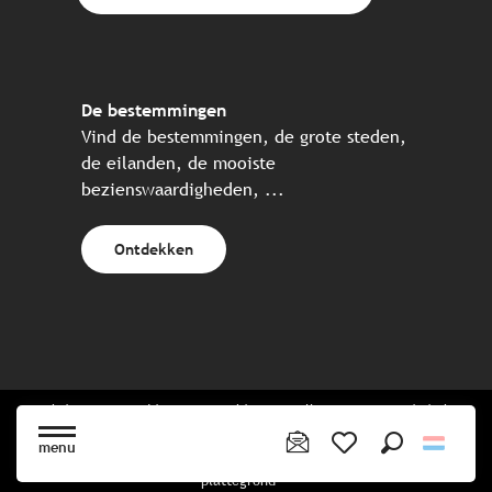
De bestemmingen
Vind de bestemmingen, de grote steden,
de eilanden, de mooiste
bezienswaardigheden, ...
Ontdekken
Website gecreëerd in samenwerking met alle Bretonse toeristische
partners.
menu
Zoek op
Voir les favoris
plattegrond