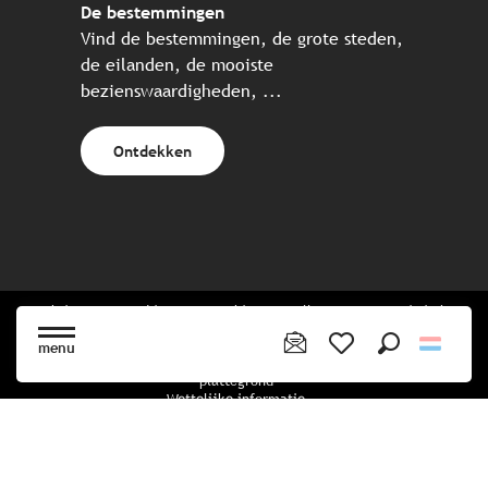
De bestemmingen
Vind de bestemmingen, de grote steden,
de eilanden, de mooiste
bezienswaardigheden, ...
Ontdekken
Website gecreëerd in samenwerking met alle Bretonse toeristische
partners.
menu
Zoek op
Voir les favoris
plattegrond
Wettelijke informatie
privacybeleid
Cookiebeleid
Cookie instellingen
Boekingsvoorwaarden