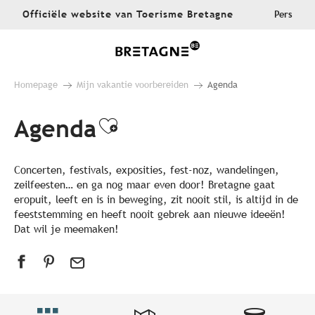
Aller
Officiële website van Toerisme Bretagne
Pers
au
contenu
principal
Homepage
Mijn vakantie voorbereiden
Agenda
Agenda
Ajouter aux favoris
Concerten, festivals, exposities, fest-noz, wandelingen,
zeilfeesten… en ga nog maar even door! Bretagne gaat
eropuit, leeft en is in beweging, zit nooit stil, is altijd in de
feeststemming en heeft nooit gebrek aan nieuwe ideeën!
Dat wil je meemaken!