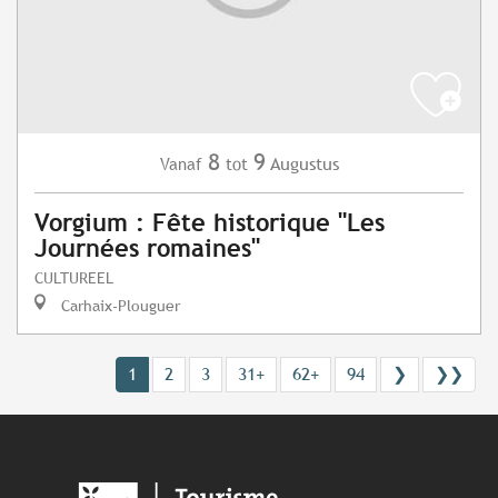
8
9
Augustus
Vanaf
tot
Vorgium : Fête historique "Les
Journées romaines"
CULTUREEL
Carhaix-Plouguer
1
2
3
31+
62+
94
❯
❯❯