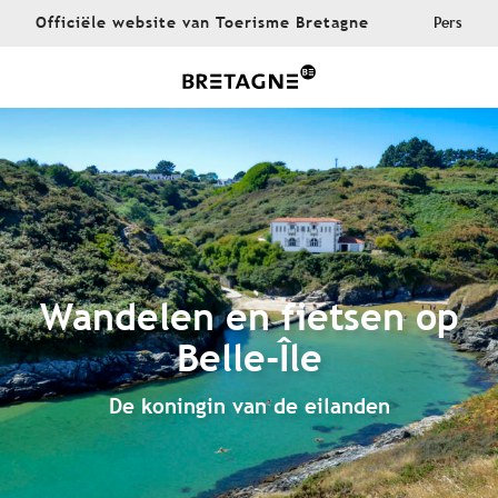
Aller
Officiële website van Toerisme Bretagne
Pers
au
contenu
principal
Wandelen en fietsen op
Belle-Île
De koningin van de eilanden