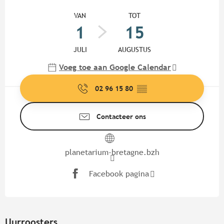
Openingstijden en contactgege
VAN
TOT
1
15
JULI
AUGUSTUS
Voeg toe aan Google Calendar
02 96 15 80
▒▒
Contacteer ons
planetarium-bretagne.bzh
Facebook pagina
Uurroosters