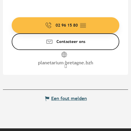
02 96 15 80
▒▒
Contacteer ons
planetarium-bretagne.bzh
Een fout melden