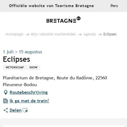
Aller
Officiële website van Toerisme Bretagne
Pers
au
contenu
principal
Homepage
Mijn vakantie voorbereiden
Agenda
Eclipses
1 juli > 15 augustus
Eclipses
WETENSCHAP
SHOW
Planétarium de Bretagne, Route du Radôme, 22560
Pleumeur-Bodou
Routebeschrijving
Ik ga met de trein!
Ajouter aux favoris
Delen