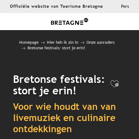
Aller
Officiële website van Toerisme Bretagne
Pers
au
contenu
principal
Homepage
Hier heb ik zin in
Onze aanraders
Bretonse festivals: stort je erin!
Bretonse festivals:
Ajout
stort je erin!
Voor wie houdt van van
livemuziek en culinaire
ontdekkingen