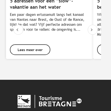
5 adressen voor een “slow”-
5 mar
vakantie aan het water
bezoe
Een paar dagen ertussenuit langs het kanaal
Wil je r
van Nantes naar Brest, de Oust of de Rance,
ontdekk
lijkt je dat wat? Vijf perfecte adressen om
alleen e
spontaan voor te vallen: de omgeving is...
drinken,
Markten
Lees meer over
Lee