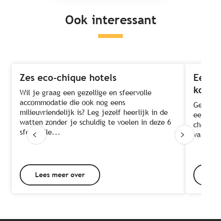
Ook interessant
Zes eco-chique hotels
Een na
kok
Wil je graag een gezellige en sfeervolle
accommodatie die ook nog eens
Geniet 
milieuvriendelijk is? Leg jezelf heerlijk in de
een gast
watten zonder je schuldig te voelen in deze 6
chef-kok
sfeervolle...
van deze
Lees meer over
Lee