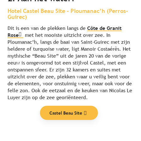
Hotel Castel Beau Site – Ploumanac’h (Perros-
Guirec)
Dit is een van de plekken langs de
Côte de Granit
Rose
met het mooiste uitzicht over zee. In
Ploumanac’h, langs de baai van Saint-Guirec met zijn
heldere of turquoise water, ligt Manoir Costaérès. Het
mythische “Beau Site” uit de jaren 20 van de vorige
eeuw is omgevormd tot een stijlvol Castel, met een
ontspannen sfeer. Er zijn 32 kamers en suites met
uitzicht over de zee, plekken waar u veilig bent voor
de elementen, voor onstuimig weer, maar ook voor de
felle zon. Ook de eetzaal en de keuken van Nicolas Le
Onze aanraders
Luyer zijn op de zee georiënteerd.
Castel Beau Site
Lees meer over