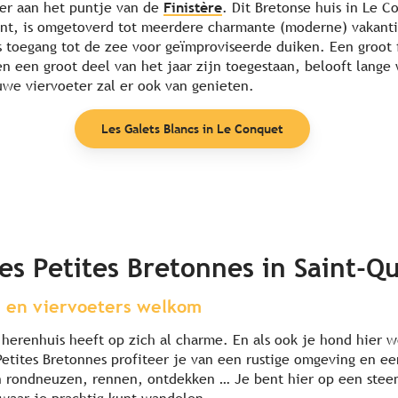
er aan het puntje van de
Finistère
. Dit Bretonse huis in Le C
nt, is omgetoverd tot meerdere charmante (moderne) vakanti
s toegang tot de zee voor geïmproviseerde duiken. Een groot 
n een groot deel van het jaar zijn toegestaan, belooft lange
ouwe viervoeter zal er ook van genieten.
Les Galets Blancs in Le Conquet
es Petites Bretonnes in Saint-Q
 en viervoeters welkom
 herenhuis heeft op zich al charme. En als ook je hond hier w
 Petites Bretonnes profiteer je van een rustige omgeving en e
n rondneuzen, rennen, ontdekken … Je bent hier op een stee