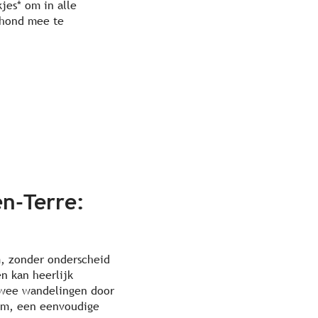
jes* om in alle
e hond mee te
en-Terre:
m, zonder onderscheid
n kan heerlijk
 twee wandelingen door
om, een eenvoudige