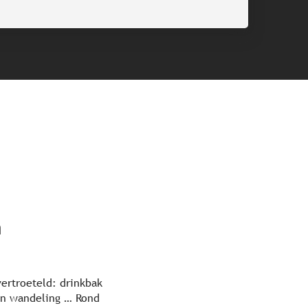
n
vertroeteld: drinkbak
een wandeling … Rond