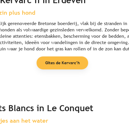
 Kervarc’h in Erdeven
zin plus hond
lijk gerenoveerde Bretonse boerderij, vlak bij de stranden in
honden als volwaardige gezinsleden verwelkomd. Zonder bepe
kleine attenties: etensbakken, bescherming voor de bedden, a
ctiviteiten, ideeën voor wandelingen in de directe omgeving.
uin waar je hond door het gras kan rollen of in de zon kan du
Gîtes de Kervarc’h
ts Blancs in Le Conquet
jes aan het water