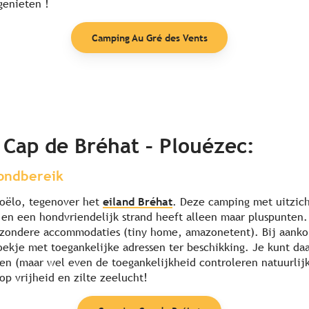
genieten !
Camping Au Gré des Vents
 Cap de Bréhat – Plouézec:
ondbereik
Goëlo, tegenover het
eiland Bréhat
. Deze camping met uitzich
en een hondvriendelijk strand heeft alleen maar pluspunten. 
jzondere accommodaties (tiny home, amazonetent). Bij aanko
ekje met toegankelijke adressen ter beschikking. Je kunt daar
n (maar wel even de toegankelijkheid controleren natuurlijk
op vrijheid en zilte zeelucht!