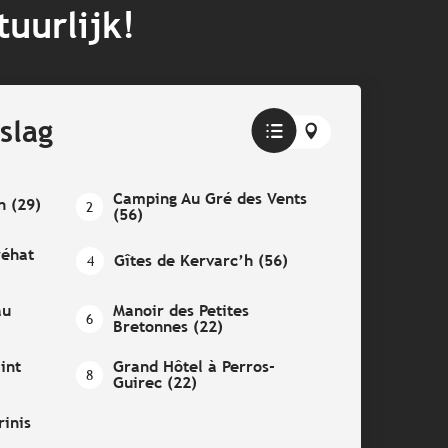
uurlijk!
slag
Camping Au Gré des Vents
n (29)
2
(56)
réhat
Gîtes de Kervarc’h (56)
4
au
Manoir des Petites
6
Bretonnes (22)
int
Grand Hôtel à Perros-
8
Guirec (22)
rinis