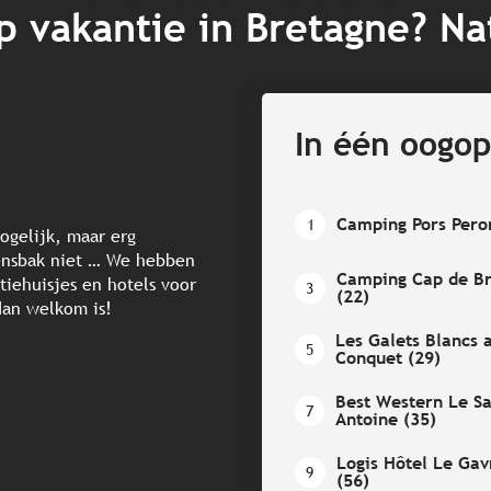
 vakantie in Bretagne? Nat
In één oogop
Camping Pors Pero
1
ogelijk, maar erg
tensbak niet … We hebben
Camping Cap de B
iehuisjes en hotels voor
3
(22)
dan welkom is!
Les Galets Blancs 
5
Conquet (29)
Best Western Le Sa
7
Antoine (35)
Logis Hôtel Le Gav
9
(56)