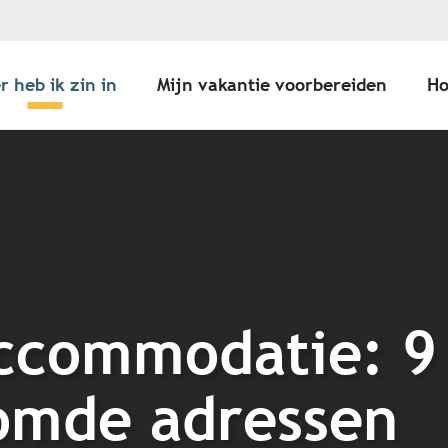
r heb ik zin in
Mijn vakantie voorbereiden
Ho
accommodatie: 9
omde adressen