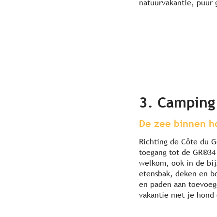
natuurvakantie, puur 
3. Camping
De zee binnen h
Richting de Côte du 
toegang tot de GR®34 
welkom, ook in de bi
etensbak, deken en bo
en paden aan toevoege
vakantie met je hond 